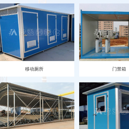
移动厕所
门禁箱