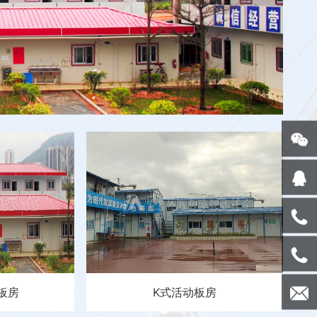
20971
钟
工
曹
152202
工
板房
K式活动板房
ahtbui