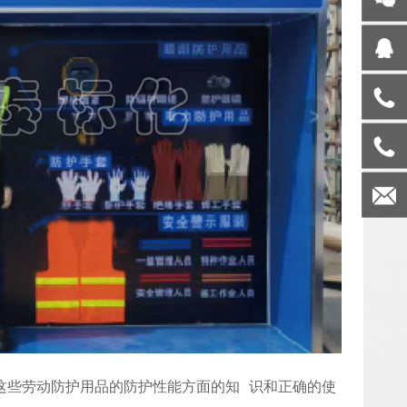
20971
钟
工
曹
152202
工
ahtbui
150125
这些劳动防护用品的防护性能方面的知 识和正确的使