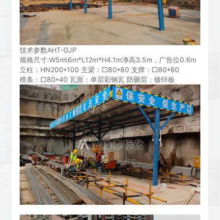
技术参数AHT-GJP
规格尺寸:W5m\6m*L12m*H4.1m净高3.5m，广告位0.6m
立柱：HN200*100 主梁：□80*80 支撑：□80*80
檩条：□80*40 瓦面：单层彩钢瓦 防砸层：镀锌板